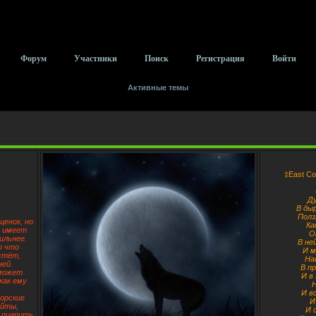
Форум
Участники
Поиск
Регистрация
Войти
Активные темы
‡East Cor
Ду
В ды
Ползл
щенок, но
Ка
о имеет
О
ильнее.
В не
о что
И м
астёт,
На
ней.
В п
 может
И в
как ему
Н
И в
орские
И
айты,
И 
 пиарить