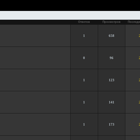
Ответов
Просмотров
Последн
1
658
0
96
1
123
1
141
1
173