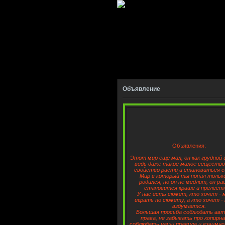
Объявление
Объявления:
Этот мир ещё мал, он как грудной 
ведь даже такое малое сеществ
свойство расти и становиться с
Мир в который ты попал тольк
родился, но он не медлит, он р
становится краше и прелест
У нас есть сюжет, кто хочет -
играть по сюжету, а кто хочет - 
вздумается.
Большая просьба соблюдать авт
права, не забывать про копирн
соблюдать наши правила и взаимно