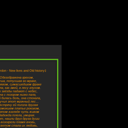
don - New lives and Old history‡
Обезображена грехом,
ша, потухшая во мраке,
рявом, сумасшедшем фраке
а, как змей, в лесу глухом.
к звёзды падают с небес,
на с позором низко пала,
й билась боль, она стонала,
учил этот мрачный лес…
встречу ей ползла другая
ромокшем платье роковом,
 этом взгляде чуть живом
адежда тлела, умирая.
от, нашли друг друга души
 возогрели пламя вновь,
светом стала их любовь,