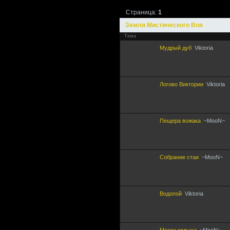
Страница:
1
Земли Мистического Воя
Тема
Мудрый дуб
Viktoria
Логово Виктории
Viktoria
Пещера вожака
~MooN~
Собрание стаи
~MooN~
Водопой
Viktoria