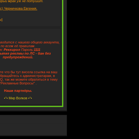
орый мрак уж не потушит.
(с) Черничкова Евгения.
водится с нашего общего аккаунта,
по всем её правилам.
к:
Реккирол
Пароль:
1111
ытке реклмы по ЛС - бан без
предупреждений.
те что бы тут висела ссылка на ваш
обращайтесь к администратарам, в
CQ, так же можите обратиться в тему
"Рекламные Вопросы" .
Наши партнёры.
•°• Мир Волков •°•