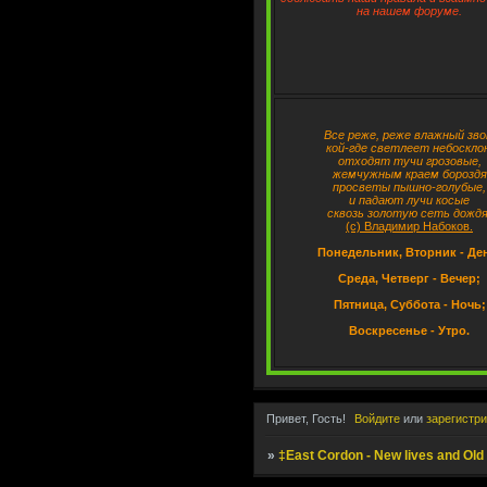
на нашем форуме.
Все реже, реже влажный зво
кой-где светлеет небосклон
отходят тучи грозовые,
жемчужным краем бороздя
просветы пышно-голубые,
и падают лучи косые
сквозь золотую сеть дождя
(с) Владимир Набоков.
Понедельник, Вторник - Де
Среда, Четверг - Вечер;
Пятница, Суббота - Ночь;
Воскресенье - Утро.
Привет, Гость!
Войдите
или
зарегистр
»
‡East Cordon - New lives and Old 