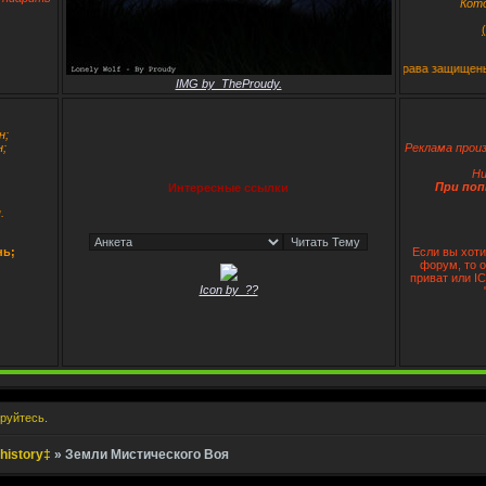
Кот
‡East Cordon - New lives and Old history‡ (c) 2008 [Все права защищены]
IMG by_TheProudy.
н;
;
Реклама произ
Ни
При поп
Интересные ссылки
.
нь;
Если вы хоти
форум, то 
приват или I
Icon by_??
ируйтесь
.
history‡
»
Земли Мистического Воя