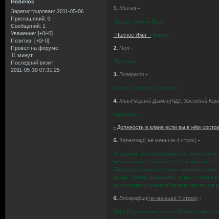
Новичок
1.
Кличка
-
Зарегистрирован
: 2011-05-06
Приглашений:
0
Праедо, можно Прай
Сообщений:
1
Уважение:
[+0/-0]
-Полное Имя -
Праедо
Позитив:
[+0/-0]
Провел на форуме:
2.
Пол
-
11 минут
Мужской
Последний визит:
2011-05-30 07:31:25
3.
Возвраст
-
4 года, родился 13 февраля
4.
Клан(Чёрной Дымки(ЧД), Звёздной Кар
Одиночка
- Должность в клане если вы в нём состо
5.
Характер
( не меньше 4 строк)
-
Холодный, рассудительный, но, несмотря на 
тяжело вывести из себя, но если кому-то эт
Подозрительный, не станет открывать душу 
крови. Любит размышлять, думать о чем либ
достоинство и доверия близких значят для н
6.
Биография
(не меньше 7 строк)
-
Отец Прая состоял в клане Черной дымки, м
жили впроголодь. Однажды, уже порядком об