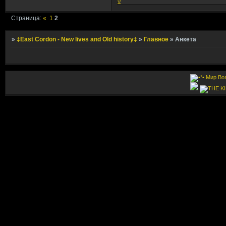
0
Страница:
«
1
2
»
‡East Cordon - New lives and Old history‡
»
Главное
»
Анкета