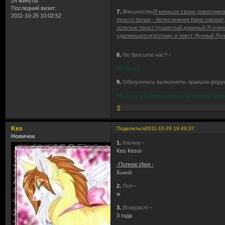
24 минуты
Последний визит:
7.
Внешность
Я меньше своих ровесников
2011-10-25 10:02:52
просто белая - белоснежная.Кира говорит
золотые.Хвост пушистый,длинный.Я очень
удаляющееся)потому и зовут Лунный Лу
8.
Не бросите нас?
-
Не брошу...
9.
Обязуетесь выполнять правила фору
Может я и беспредельщица,но правила выпо
0
Kes
Поделиться
2011-10-29 19:49:37
Новичок
1.
Кличка
-
Kes Kessi
-Полное Имя -
Kesedi
2.
Пол
-
ж
3.
Возвраст
-
3 года