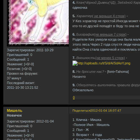
4.
Клан(Чёрной Дымки(ЧД), Звёздной Кар
одиночка
5.
Характер
( не меньше 4 строк)
-
У Kes хорактер не простой.Иногда может 
кто-то из друзей попадёт в беду то она н
6.
Биография
(не меньше 7 строк)
-
Родители Kes умерли когда она была мал
этого леса.Через 2 года спустя люди нач
найти.Она стала одиночкой и поклялась о
Зарегистрирован
: 2011-10-29
Приглашений:
0
7.
Внешность
(не менее 5 строк)
-
Сообщений:
1
Уважение:
[+0/-0]
Позитив:
[+0/-0]
8.
Не бросите нас?
- [font=Tahoma]
Провел на форуме:
Низачто
37 минут
Последний визит:
9.
Обязуетесь выполнять правила фору
2011-10-30 13:21:52
Обязательно
0
Мишель
Поделиться
2012-01-04 16:07:47
Новичок
1. Кличка - Мишка
Зарегистрирован
: 2012-01-04
-Полное Имя - Мишель
Приглашений:
0
2. Пол - Ж
Сообщений:
1
3. Возраст - 4 года
Уважение:
[+0/-0]
4. Клан(Чёрной Дымки(ЧД), Звёздной Кары