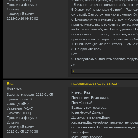
Позитив:
[+0/-0]
- Должность в клане если вы в нём состои
Провел на форуме:
12 минут
5. Характер( не меньше 4 строк) - Равно
Последний визит:
ситуаций. Самостоятельная и смелая. В 
2012-01-16 09:25:02
6. Биография(не меньше 7 строк) - Роди
прошло несколько месяцев и стая должна
не было лишней обузы. Так и сделали. П
всему самостоятельно, так как тогда ей б
приёмами и очень хорошо охотилась. Она 
7. Внешность(не менее 5 строк) - Тёмно 
8. Не бросите нас? -
нет
9. Обязуетесь выполнять правила форума
да
0
Ева
Поделиться
2012-01-05 13:52:34
Новичок
Кличка: Ева
Зарегистрирован
: 2012-01-05
Полное имя:Евангелина
Приглашений:
0
Пол:Женский
Сообщений:
2
Возраст: полтора года
Уважение:
[+0/-0]
Клан:Черной Дымки
Позитив:
[+0/-0]
Должность в клане:Воин
Провел на форуме:
28 минут
Характер:Дружелюбная, веселая, непосед
Последний визит:
острая на язык. Но тем не менее всегда 
2012-01-05 17:49:38
Биография:
Мать:Мира(погибла)