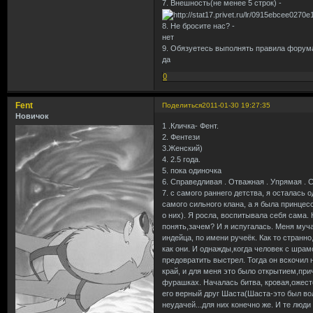
7. Внешность(не менее 5 строк) -
8. Не бросите нас? -
нет
9. Обязуетесь выполнять правила форума
да
0
Fent
Поделиться
2011-01-30 19:27:35
Новичок
1 .Кличка- Фент.
2. Фентези
3.Женский)
4. 2.5 года.
5. пока одиночка
6. Справедливая . Отважная . Упрямая . С
7. с самого раннего детства, я осталась 
самого сильного клана, а я была принцесс
о них). Я росла, воспитывала себя сама.
понять,зачем? И я испугалась. Меня муч
индейца, по имени ручеёк. Как то странно
как они. И однажды,когда человек с шрамо
предовратить выстрел. Тогда он вскочил 
край, и для меня это было открытием,при
фурашках. Началась битва, кровая,ожесто
его верный друг Шаста(Шаста-это был вол
неудачей...для них конечно же. И те люд