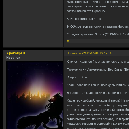
луны (солнца), отливает серебром. Глаза
расширяются и окрашиваются в красный, а
глаза наливаются кровью.
8. Не бросите нас? - нет
9. Обязуетесь выполнять правила форума
Отредактировано Viktoria (2013-04-08 17:4
0
Apokalipsis
Поделиться
2013-04-08 19:17:18
Новичок
Кличка - Калипсо (не знаю почему , но лю
Полное имя - Апокалипсис, Вео Виват (Ве
Возраст - 8 лет
Клан - пока не в клане, но в дальнейшем 
Должность в клане если вы в нем состоит
Характер - добрый, ласковый зверь) Не л
и веселых волков. Ее отец Актар - идеал 
хоть и не всегда. Он улыбчивый, хитрый(
умеет заводить друзей, это скорее такие 
готов выполнять приказ вожака, но в душ
когда ему говорят о совершённых им оши
интерес ко всякому от кого нет пользы, 