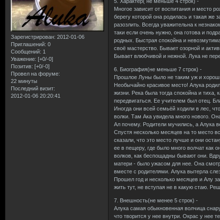
5. Характер( не меньше 4 строк) -
Многое зависит от воспитания и место ро
берегу которой она родилась и такая же 
разозлить. Всегда уважительна к незнак
таки если очень нужно, она готова и подр
Зарегистрирован
: 2012-01-06
родных. Быстрая спокойна и невозмутима,
Приглашений:
0
своё мастерство. Бывает озорной и актив
Сообщений:
1
Бывает влюбчивой и нежной. Лука не пере
Уважение:
[+0/-0]
Позитив:
[+0/-0]
6. Биография(не меньше 7 строк) -
Провел на форуме:
Прошлое Луны было не таким уж и хорошим
22 минуты
Необычайно красивое место! Алука родила
Последний визит:
жизни. Река была тогда спокойна и тиха,
2012-01-06 20:20:41
передвигаться. Ее учителем был отец. Бл
Иногда они всей семьёй ходили в лес, чт
волки. Там Ака увидела много нового. Она
Ал почему. Родители мучились, а Алука ве
Спустя несколько месяцев на то место вс
сказали, что это место лучше и они остан
ее в пещеру, где было много волчат как 
волков, как беспощадны бывают они. Вдр
матери - было ужасом для нее. Она смотр
вместе с родителями. Алука вытерла слез
Прошел год и несколько месяцев и Алу за
жить тут, не вступая не в какую стаю. Ре
7. Внешность(не менее 5 строк) -
Алука самая обыкновенная волчица снаруж
что творится у нее внутри. Окрас у нее 