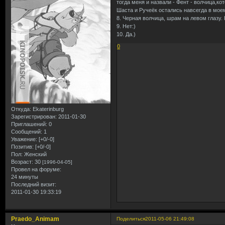
тогда меня и назвали - Фент - волчица,кот
Шаста и Ручеёк остались навсегда в мое
8. Черная волчица, шрам на левом глазу.
9. Нет:)
10. Да.)
0
Откуда:
Ekaterinburg
Зарегистрирован
: 2011-01-30
Приглашений:
0
Сообщений:
1
Уважение:
[+0/-0]
Позитив:
[+0/-0]
Пол:
Женский
Возраст:
30
[1996-04-05]
Провел на форуме:
24 минуты
Последний визит:
2011-01-30 19:33:19
Praedo_Animam
Поделиться
2011-05-06 21:49:08