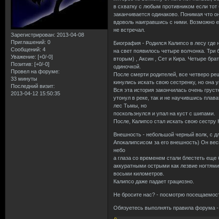
в схватку с любым противником если тот 
заканчивается одинаково. Понимая что он
вдоволь наигравшись с ними. Возможно ес
не встречал.
Зарегистрирован
: 2013-04-08
Приглашений:
0
Биография - Родился Калипсо в лесу где 
Сообщений:
4
на свет появилось четыре волчонка. Три 
Уважение:
[+0/-0]
вторым) , Аксин , Сет и Кира. Четыре бра
Позитив:
[+0/-0]
одиночкой.
Провел на форуме:
После смерти родителей, все четверо реш
33 минуты
кинулись искать свою сестренку, но она 
Последний визит:
Вся эта история закончилась очень груст
2013-04-12 15:50:35
утонул в реке, так и не научившись плав
лес Тьмы, но
поскользнулся и упал на куст с шипами.
После, Калипсо стал искать свою сестру К
Внешность - небольшой черный волк, с дл
Апокалипсисом за его внешность) Он весь
небо
а глаза со временем стали блестеть еще 
аккуратными острыми как лезвие ногтями
восьми километров.
Калипсо даже падает грациозно.
Не бросите нас? - посмотрю посещаемост
Обязуетесь выполнять правила форума - 