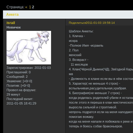
Страница:
«
1
2
Анкета
israil
Поделиться
2011-01-03 19:58:14
Новичок
Шаблон Анкеты:
1. Кличка -
искра
-Полное Имя -исраиль
2. Пол
женский
3. Возвраст -
11 месяцов
Зарегистрирован
: 2011-01-03
4. Клан(Чёрной Дымки(ЧД), Звёздной Кары
Приглашений:
0
мв
Сообщений:
2
- Должность в клане если вы в нём состо
Уважение:
[+0/-0]
5. Характер( не меньше 4 строк) -
Позитив:
[+0/-0]
вспыльчивая,расудительная,храбрая.
Провел на форуме:
6. Биография(не меньше 7 строк) -
29 минут
когда родилась родителей убили я остала
Последний визит:
после этого я переша в клан мистическог
2011-01-05 18:41:29
выросла сильной и строптивой.
непрочь подратся если на меня наподают
помогаю вожаку.
когда на меня напали я побежала к реке 
теперь я боюсь собак браконьеров.