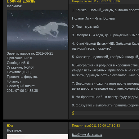
Волчий_Дождь
Поделиться
2011-06-21 13:36:36
Новичок
1. Кличка - Волчий_Дождь, а можно прост
Полное Имя - Rinat Волчий
2. Пол - мужской
3. Возвраст - 4 года, день рождения 21ма
4. Клан(Чёрной Дымки(ЧД), Звёздной Кары
одинокий волк, пока-что)
Зарегистрирован
: 2011-06-21
5. Характер - одинокий, храбрый, щедрый
Приглашений:
0
Сообщений:
6
6. Биография - я родился в хорошол стае,
Уважение:
[+0/-0]
увидел всех мертвых, пришлось мне скита
Позитив:
[+0/-0]
выжить, однажды встеча оказалось мне пер
Провел на форуме:
40 минут
7. Внешность - ожог на ноге после пожар
Последний визит:
из-за шерсти невидно) на спине..крупный
2011-07-06 14:38:38
8. Не бросите нас? - я всегда буду рядом
9. Обязуетесь выполнять правила форума
0
Юи
Поделиться
2011-10-09 17:36:33
Новичок
Шаблон Анкеты: