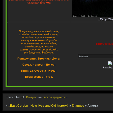
на нашем форуме.
‡East Cord
IMG by_The
Все реже, реже влажный звон;
кой-где светлеет небосклон;
отходят тучи грозовые,
жемчужным краем бороздя
просветы пышно-голубые,
Интересные
и падают лучи косые
сквозь золотую сеть дождя.
(с) Владимир Набоков.
Понедельник, Вторник - День;
Среда, Четверг - Вечер;
Icon by
Пятница, Суббота - Ночь;
Воскресенье - Утро.
Привет, Гость!
Войдите
или
зарегистрируйтесь
.
»
‡East Cordon - New lives and Old history‡
»
Главное
»
Анкета