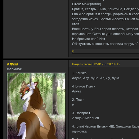
Отец: Макс(погиб)
Братья, сестры: Лика, Кристина, Рок(все 
Ева и ее братья и сестры родились в хол
загадочно исчез. Братья и сестры были 
стая.
Внешность: у Евы серая шерсть, которая 
шрамов нет. Острые уши способные улов
Не бросите нас? Нет
Обязуетесь выполнять правила форума?
0
Алука
Поделиться
2012-01-06 20:14:12
Новичок
1. Кличка -
Алука, Алу, Луна, Ал, Лу, Лука.
-Полное Имя -
Алука
2. Пол -
ж
3. Возвраст -
2 года 8 месяцев
4. Клан(Чёрной Дымки(ЧД), Звёздной Кары
одиночка