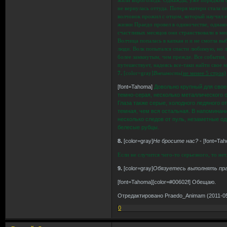
не вернулась оттуда. Потеря матери стала с
волчонок прожил с отцом, который научил ег
жизни Праедо провел в одиночестве, однако
счастливых месяцов они странствовали в ме
Волчица попалась в капкан и и не смогла вы
люди. Волк попытался спасти любимую, но л
более замкнутым, чем прежде. Все события,
путешествует, надеясь все-таки найти свое 
7.
[color=gray]
Внешность
(не менее 5 строк)
[font=Tahoma]
Довольно крупный для свое
темно-серая, несколько металлического о
Глаза также серые, холодного ледяного от
темная, чем вся остальная. В напомина
несколько следов от пуль, незаметные од
белесые рубцы.
8.
[color=gray]
Не бросите нас?
- [font=Ta
Если не случится чего-то серьезного, то не
9.
[color=gray]
Обязуетесь выполнять пр
[font=Tahoma][color=#00602f] Обещаю.
Отредактировано Praedo_Animam (2011-05
0