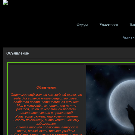
Форум
Участники
По
Активн
Объявление
Объявления:
Этот мир ещё мал, он как грудной щенок, но
ведь даже такое малое сещество имеет
свойство расти и становиться сильнее.
Мир в который ты попал только что
родился, но он не медлит, он растёт,
становится краше и прелестней.
У нас есть сюжет, кто хочет - может
играть по сюжету, а кто хочет - как ему
вздумается.
Большая просьба соблюдать авторские
права, не забывать про копирнайты,
соблюдать наши правила и взаимно пиарить