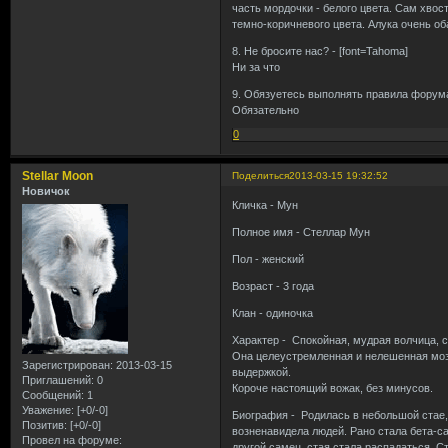
часть мордочки - белого цвета. Сам хвос
темно-коричневого цвета. Алука очень об
8. Не бросите нас? - [font=Tahoma]
Ни за что
9. Обязуетесь выполнять правила форума
Обязательно
0
Stellar Moon
Поделиться
2013-03-15 19:32:52
Новичок
Кличка - Мун
Полное имя - Стеллар Мун
Пол - женский
Возраст - 3 года
Клан - одиночка
Характер - Спокойная, мудрая волчица, с
Она целеустремленная и нелешенная мозг
Зарегистрирован
: 2013-03-15
выдержкой.
Приглашений:
0
Короче настоящий вожак, без минусов.
Сообщений:
1
Уважение:
[+0/-0]
Биография - Родилась в небольшой стае, и
Позитив:
[+0/-0]
возненавидела людей. Рано стала бета-са
Провел на форуме:
другой самец, стая стала распадаться. 