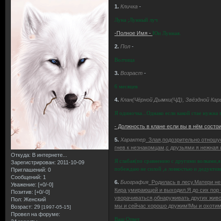
1.
Кличка
-
Луна ;Лунный луч
-Полное Имя -
Юи Лунная.
2.
Пол
-
Волчица
3.
Возраст
-
6 месяцев
4.
Клан(Чёрной Дымки(ЧД), Звёздной Кар
Я одиночка...Однако если какой стае нужна 
- Должность в клане если вы в нём состо
5.
Характер
Злая,подозрительно отношусь
гнев к незнакомцам,с друзьями я нежная 
Откуда:
В интернете...
Я слабая(по сравнению с другими волками,я
Зарегистрирован
: 2011-10-09
побеждаю не силой ,а ловкостью и дедукти
Приглашений:
0
Сообщений:
1
6.
Биография
Родилась в лесу.Матери не 
Уважение:
[+0/-0]
Кира умирающей и выходил.Я до сих пор б
Позитив:
[+0/-0]
уворачиваться,обнаруживать других живо
Пол:
Женский
мы и сейчас хорошо дружим!Мы и охотимс
Возраст:
29
[1997-05-15]
Провел на форуме:
Ваш Ответ