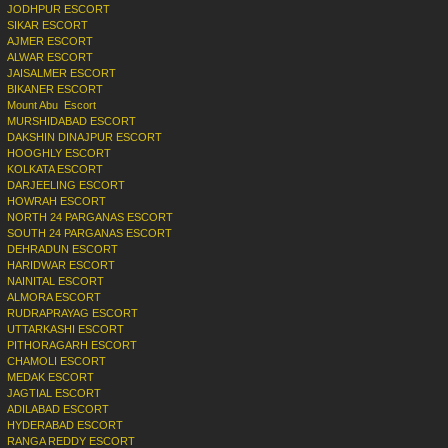
JODHPUR ESCORT
SIKAR ESCORT
AJMER ESCORT
ALWAR ESCORT
JAISALMER ESCORT
BIKANER ESCORT
Mount Abu Escort
MURSHIDABAD ESCORT
DAKSHIN DINAJPUR ESCORT
HOOGHLY ESCORT
KOLKATA ESCORT
DARJEELING ESCORT
HOWRAH ESCORT
NORTH 24 PARGANAS ESCORT
SOUTH 24 PARGANAS ESCORT
DEHRADUN ESCORT
HARIDWAR ESCORT
NAINITAL ESCORT
ALMORA ESCORT
RUDRAPRAYAG ESCORT
UTTARKASHI ESCORT
PITHORAGARH ESCORT
CHAMOLI ESCORT
MEDAK ESCORT
JAGTIAL ESCORT
ADILABAD ESCORT
HYDERABAD ESCORT
RANGA REDDY ESCORT