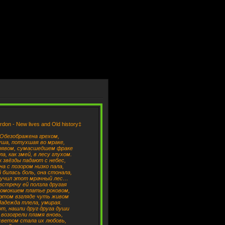
don - New lives and Old history‡
Обезображена грехом,
ша, потухшая во мраке,
рявом, сумасшедшем фраке
а, как змей, в лесу глухом.
к звёзды падают с небес,
на с позором низко пала,
й билась боль, она стонала,
учил этот мрачный лес…
встречу ей ползла другая
ромокшем платье роковом,
 этом взгляде чуть живом
адежда тлела, умирая.
от, нашли друг друга души
 возогрели пламя вновь,
светом стала их любовь,