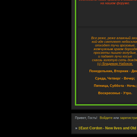
на нашем форуме.
Все реже, реже влажный зво
кой-где светлеет небосклон
отходят тучи грозовые,
жемчужным краем бороздя
просветы пышно-голубые,
и падают лучи косые
сквозь золотую сеть дождя
(с) Владимир Набоков.
Понедельник, Вторник - Де
Среда, Четверг - Вечер;
Пятница, Суббота - Ночь;
Воскресенье - Утро.
Привет, Гость!
Войдите
или
зарегистр
»
‡East Cordon - New lives and Old 