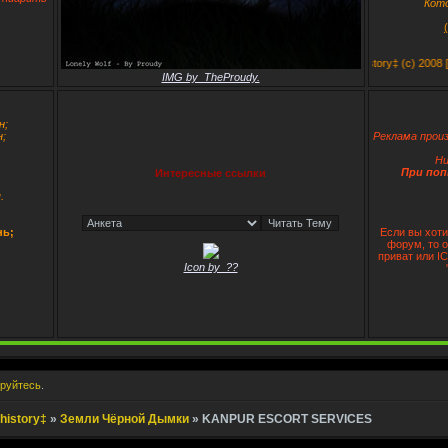
Кот
‡East Cordon - New lives and Old history‡ (c) 2008 [Все права
IMG by_TheProudy.
н;
;
Реклама произ
Ни
При поп
Интересные ссылки
.
нь;
Если вы хоти
форум, то 
приват или I
Icon by_??
ируйтесь
.
history‡
»
Земли Чёрной Дымки
»
KANPUR ESCORT SERVICES