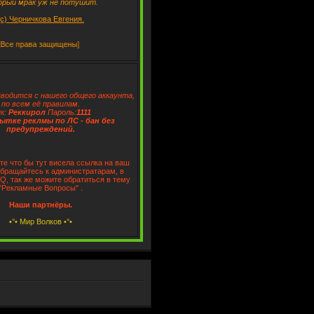
орый мрак уж не потушит.
(с) Черничкова Евгения.
 защищены]
водится с нашего общего аккаунта,
по всем её правилам.
к:
Реккирол
Пароль:
1111
ытке реклмы по ЛС - бан без
предупреждений.
те что бы тут висела ссылка на ваш
обращайтесь к администратарам, в
CQ, так же можите обратиться в тему
"Рекламные Вопросы" .
Наши партнёры.
•°• Мир Волков •°•