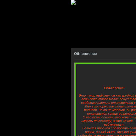
Объявление
Объявления:
Этот мир ещё мал, он как грудной 
ведь даже такое малое сеществ
свойство расти и становиться с
Мир в который ты попал тольк
родился, но он не медлит, он р
становится краше и прелест
У нас есть сюжет, кто хочет -
играть по сюжету, а кто хочет - 
вздумается.
Большая просьба соблюдать авт
права, не забывать про копирн
соблюдать наши правила и взаимно