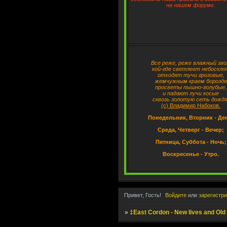
на нашем форуме.
Все реже, реже влажный зво
кой-где светлеет небосклон
отходят тучи грозовые,
жемчужным краем бороздя
просветы пышно-голубые,
и падают лучи косые
сквозь золотую сеть дождя
(с) Владимир Набоков.
Понедельник, Вторник - Де
Среда, Четверг - Вечер;
Пятница, Суббота - Ночь;
Воскресенье - Утро.
Привет, Гость!
Войдите
или
зарегистр
»
‡East Cordon - New lives and Old 