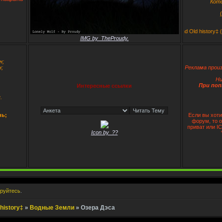
Кот
‡East Cordon - New lives and Old history‡ (c) 2
IMG by_TheProudy.
н;
;
Реклама произ
Ни
При поп
Интересные ссылки
.
нь;
Если вы хоти
форум, то 
приват или I
Icon by_??
ируйтесь
.
history‡
»
Водные Земли
»
Озера Дэса