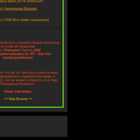
орый мрак уж не потушит.
(с) Черничкова Евгения.
008 [Все права защищены]
водится с нашего общего аккаунта,
по всем её правилам.
к:
Реккирол
Пароль:
1111
ытке реклмы по ЛС - бан без
предупреждений.
те что бы тут висела ссылка на ваш
обращайтесь к администратарам, в
CQ, так же можите обратиться в тему
"Рекламные Вопросы" .
Наши партнёры.
•°• Мир Волков •°•