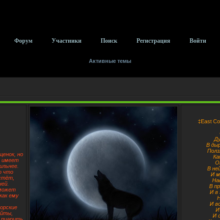
Форум
Участники
Поиск
Регистрация
Войти
Активные темы
‡East Cor
Ду
В ды
Ползл
щенок, но
Ка
о имеет
О
ильнее.
В не
о что
И м
астёт,
На
ней.
В п
 может
И в
как ему
Н
И в
орские
И
айты,
И 
 пиарить