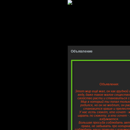
Объявление
Объявления:
Этот мир ещё мал, он как грудной 
ведь даже такое малое сеществ
свойство расти и становиться с
Мир в который ты попал тольк
родился, но он не медлит, он р
становится краше и прелест
У нас есть сюжет, кто хочет -
играть по сюжету, а кто хочет - 
вздумается.
Большая просьба соблюдать авт
права, не забывать про копирн
соблюдать наши правила и взаимно