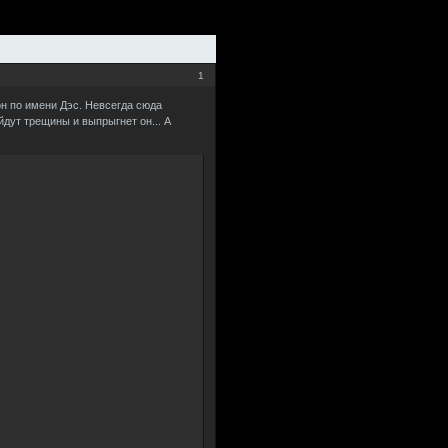
1
он по имени Дэс. Невсегда сюда
йдут трещины и выпрыгнет он... А