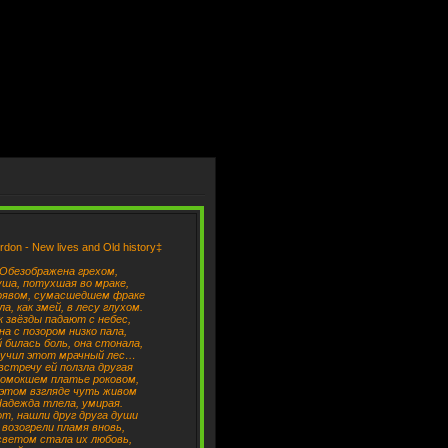
don - New lives and Old history‡
Обезображена грехом,
ша, потухшая во мраке,
рявом, сумасшедшем фраке
а, как змей, в лесу глухом.
к звёзды падают с небес,
на с позором низко пала,
й билась боль, она стонала,
учил этот мрачный лес…
встречу ей ползла другая
ромокшем платье роковом,
 этом взгляде чуть живом
адежда тлела, умирая.
от, нашли друг друга души
 возогрели пламя вновь,
светом стала их любовь,