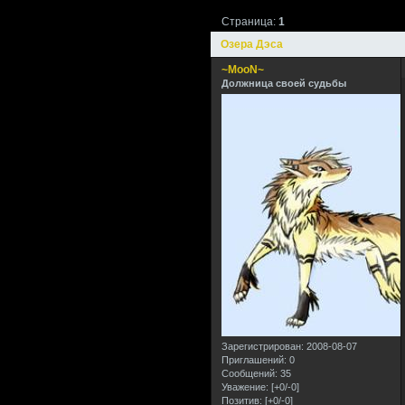
Страница:
1
Озера Дэса
~MooN~
Должница своей судьбы
Зарегистрирован
: 2008-08-07
Приглашений:
0
Сообщений:
35
Уважение:
[+0/-0]
Позитив:
[+0/-0]