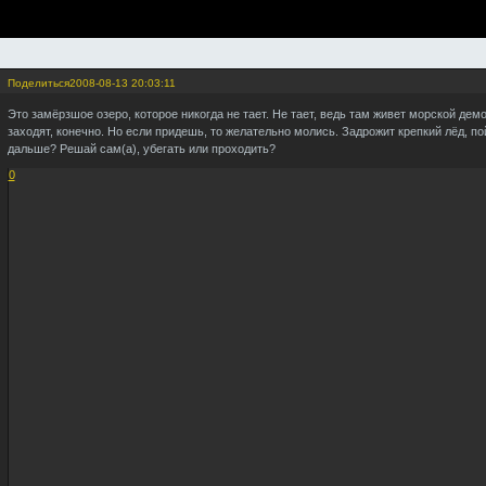
Поделиться
2008-08-13 20:03:11
Это замёрзшое озеро, которое никогда не тает. Не тает, ведь там живет морской дем
заходят, конечно. Но если придешь, то желательно молись. Задрожит крепкий лёд, по
дальше? Решай сам(а), убегать или проходить?
0