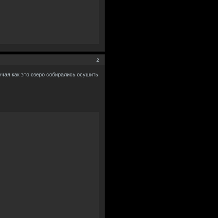
2
учая как это озеро собирались осушить